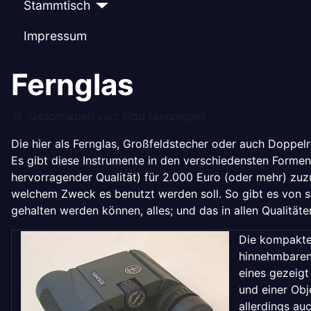
Stammtisch
Impressum
Fernglas
Details
Geschrieben von:
Udo Niehoegen
Die hier als Fernglas, Großfeldstecher oder auch Doppel
Es gibt diese Instrumente in den verschiedensten Formen 
hervorragender Qualität) für 2.000 Euro (oder mehr) zuz
welchem Zweck es benutzt werden soll. So gibt es von se
gehalten werden können, alles; und das in allen Qualitäten
Die kompaktes
hinnehmbaren 
eines gezeigt
und einer Obj
allerdings a