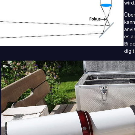
wird
Über
kann
anvi
es a
Bild
digi