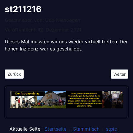
st211216
Details
Geschrieben von:
Udo Niehoegen
Veröffentlicht: 12. Dezember 2021
Dieses Mal mussten wir uns wieder virtuell treffen. Der
hohen Inzidenz war es geschuldet.
Vorheriger Beitrag: st220120
Nächster 
Zurück
Weiter
Aktuelle Seite:
Startseite
Stammtisch
stpic