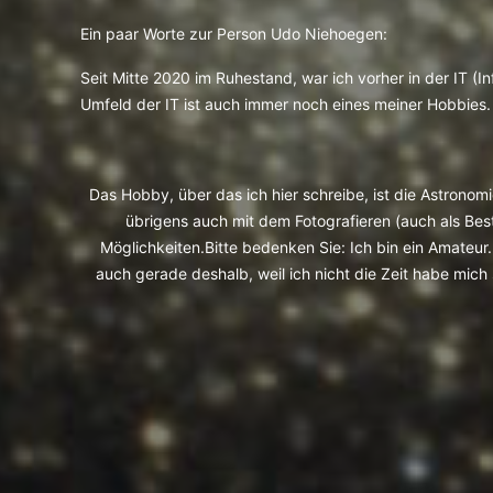
Ein paar Worte zur Person Udo Niehoegen:
Seit Mitte 2020 im Ruhestand, war ich vorher in der IT (I
Umfeld der IT ist auch immer noch eines meiner Hobbies.
Das Hobby, über das ich hier schreibe, ist die Astrono
übrigens auch mit dem Fotografieren (auch als Best
Möglichkeiten.Bitte bedenken Sie: Ich bin ein Amateur. 
auch gerade deshalb, weil ich nicht die Zeit habe mich